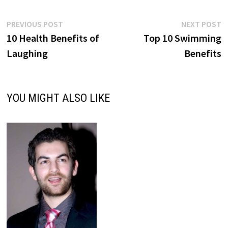
Post
Previous
N
PREVIOUS POST
NEXT POST
post:
p
10 Health Benefits of
Top 10 Swimming
navigation
Laughing
Benefits
YOU MIGHT ALSO LIKE